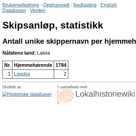
Brukerveiledning
·
Opphavsrett
·
Nedlasting
·
English
Databasen
·
Verden
Skipsanløp, statistikk
Antall unike skippernavn per hjemmehø
Nåtidens land:
Latvia
Nr.
Hjemmehørende
1794
1
Liepāja
2
Utviklet av
I samarbeid med