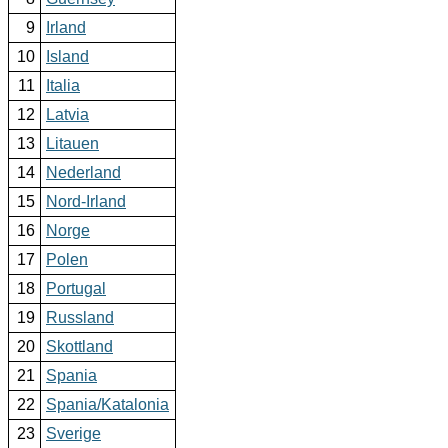
9
Irland
10
Island
11
Italia
12
Latvia
13
Litauen
14
Nederland
15
Nord-Irland
16
Norge
17
Polen
18
Portugal
19
Russland
20
Skottland
21
Spania
22
Spania/Katalonia
23
Sverige