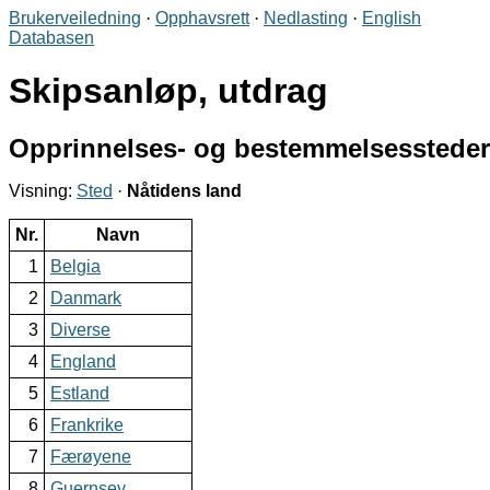
Brukerveiledning
·
Opphavsrett
·
Nedlasting
·
English
Databasen
Skipsanløp, utdrag
Opprinnelses- og bestemmelsessteder
Visning:
Sted
·
Nåtidens land
Nr.
Navn
1
Belgia
2
Danmark
3
Diverse
4
England
5
Estland
6
Frankrike
7
Færøyene
8
Guernsey