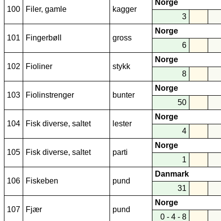
Norge
100
Filer, gamle
kagger
3
Norge
101
Fingerbøll
gross
6
Norge
102
Fioliner
stykk
8
Norge
103
Fiolinstrenger
bunter
50
Norge
104
Fisk diverse, saltet
lester
4
Norge
105
Fisk diverse, saltet
parti
1
Danmark
106
Fiskeben
pund
31
Norge
107
Fjær
pund
0 - 4 - 8