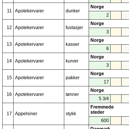
Norge
11
Apotekervarer
dunker
2
Norge
12
Apotekervarer
fustasjer
3
Norge
13
Apotekervarer
kasser
6
Norge
14
Apotekervarer
kurver
3
Norge
15
Apotekervarer
pakker
17
Norge
16
Apotekervarer
tønner
5 3/4
Fremmede
steder
17
Appelsiner
stykk
600
Danmark