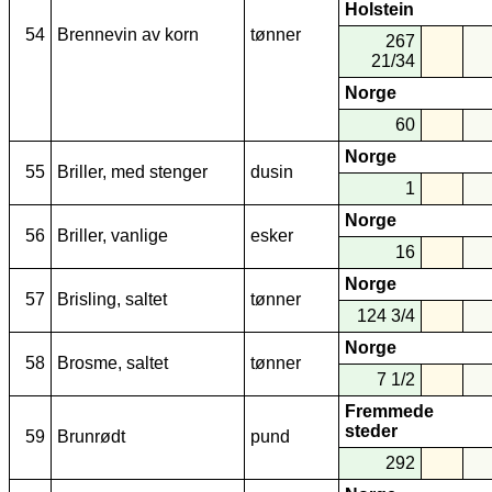
Holstein
54
Brennevin av korn
tønner
267
21/34
Norge
60
Norge
55
Briller, med stenger
dusin
1
Norge
56
Briller, vanlige
esker
16
Norge
57
Brisling, saltet
tønner
124 3/4
Norge
58
Brosme, saltet
tønner
7 1/2
Fremmede
steder
59
Brunrødt
pund
292