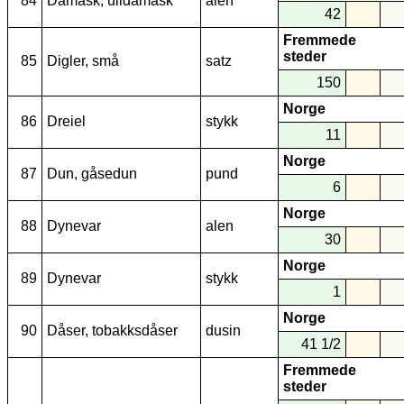
84
Damask, ulldamask
alen
42
Fremmede
steder
85
Digler, små
satz
150
Norge
86
Dreiel
stykk
11
Norge
87
Dun, gåsedun
pund
6
Norge
88
Dynevar
alen
30
Norge
89
Dynevar
stykk
1
Norge
90
Dåser, tobakksdåser
dusin
41 1/2
Fremmede
steder