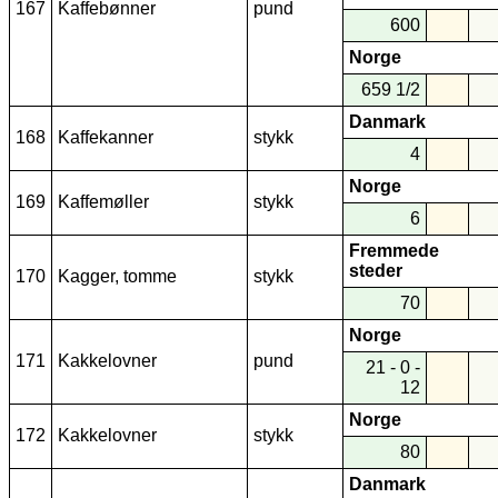
167
Kaffebønner
pund
600
Norge
659 1/2
Danmark
168
Kaffekanner
stykk
4
Norge
169
Kaffemøller
stykk
6
Fremmede
steder
170
Kagger, tomme
stykk
70
Norge
171
Kakkelovner
pund
21 - 0 -
12
Norge
172
Kakkelovner
stykk
80
Danmark