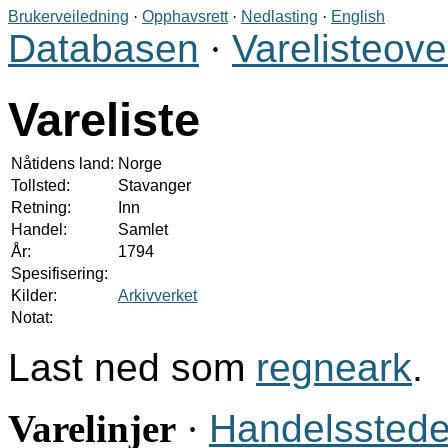
Brukerveiledning
·
Opphavsrett
·
Nedlasting
·
English
Databasen
·
Varelisteove
Vareliste
Nåtidens land:
Norge
Tollsted:
Stavanger
Retning:
Inn
Handel:
Samlet
År:
1794
Spesifisering:
Kilder:
Arkivverket
Notat:
Last ned som
regneark
.
Varelinjer
·
Handelsstede