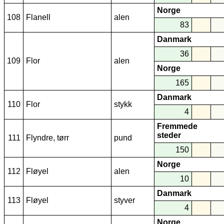
Norge
108
Flanell
alen
83
Danmark
36
109
Flor
alen
Norge
165
Danmark
110
Flor
stykk
4
Fremmede
steder
111
Flyndre, tørr
pund
150
Norge
112
Fløyel
alen
10
Danmark
113
Fløyel
styver
4
Norge