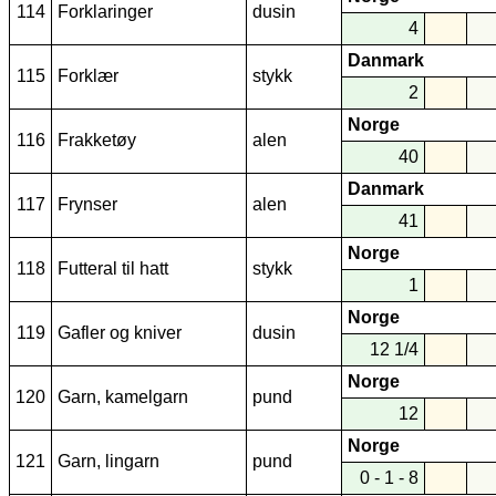
114
Forklaringer
dusin
4
Danmark
115
Forklær
stykk
2
Norge
116
Frakketøy
alen
40
Danmark
117
Frynser
alen
41
Norge
118
Futteral til hatt
stykk
1
Norge
119
Gafler og kniver
dusin
12 1/4
Norge
120
Garn, kamelgarn
pund
12
Norge
121
Garn, lingarn
pund
0 - 1 - 8