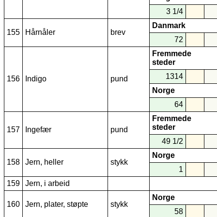
3 1/4
Danmark
155
Hårnåler
brev
72
Fremmede
steder
1314
156
Indigo
pund
Norge
64
Fremmede
steder
157
Ingefær
pund
49 1/2
Norge
158
Jern, heller
stykk
1
159
Jern, i arbeid
Norge
160
Jern, plater, støpte
stykk
58