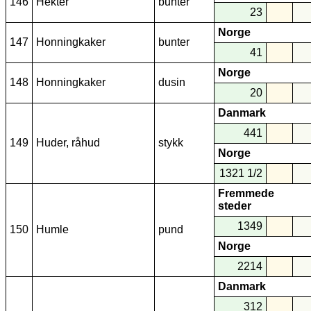
146
Hekter
bunter
23
Norge
147
Honningkaker
bunter
41
Norge
148
Honningkaker
dusin
20
Danmark
441
149
Huder, råhud
stykk
Norge
1321 1/2
Fremmede
steder
1349
150
Humle
pund
Norge
2214
Danmark
312