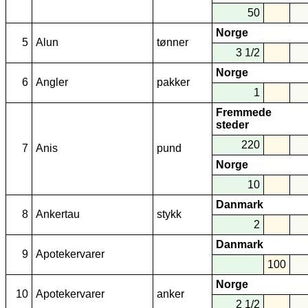
50
Norge
5
Alun
tønner
3 1/2
Norge
6
Angler
pakker
1
Fremmede
steder
220
7
Anis
pund
Norge
10
Danmark
8
Ankertau
stykk
2
Danmark
9
Apotekervarer
100
Norge
10
Apotekervarer
anker
2 1/2