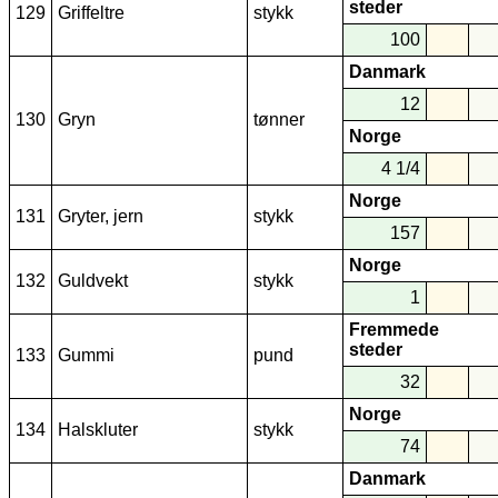
steder
129
Griffeltre
stykk
100
Danmark
12
130
Gryn
tønner
Norge
4 1/4
Norge
131
Gryter, jern
stykk
157
Norge
132
Guldvekt
stykk
1
Fremmede
steder
133
Gummi
pund
32
Norge
134
Halskluter
stykk
74
Danmark