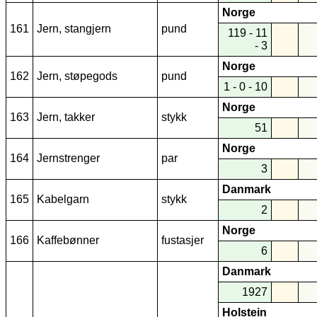
Norge
161
Jern, stangjern
pund
119 - 11
- 3
Norge
162
Jern, støpegods
pund
1 - 0 - 10
Norge
163
Jern, takker
stykk
51
Norge
164
Jernstrenger
par
3
Danmark
165
Kabelgarn
stykk
2
Norge
166
Kaffebønner
fustasjer
6
Danmark
1927
Holstein