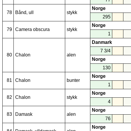
Norge
78
Bånd, ull
stykk
295
Norge
79
Camera obscura
stykk
1
Danmark
7 3/4
80
Chalon
alen
Norge
130
Norge
81
Chalon
bunter
1
Norge
82
Chalon
stykk
4
Norge
83
Damask
alen
76
Norge