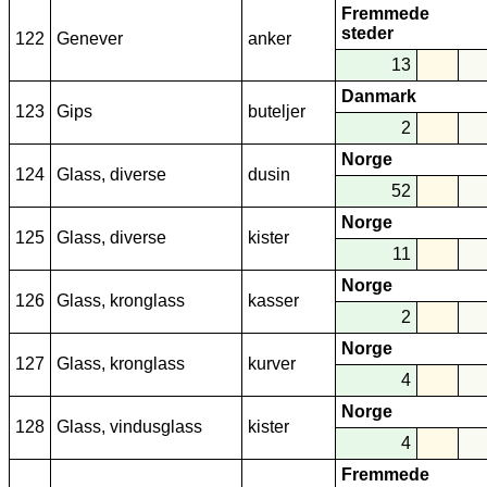
Fremmede
steder
122
Genever
anker
13
Danmark
123
Gips
buteljer
2
Norge
124
Glass, diverse
dusin
52
Norge
125
Glass, diverse
kister
11
Norge
126
Glass, kronglass
kasser
2
Norge
127
Glass, kronglass
kurver
4
Norge
128
Glass, vindusglass
kister
4
Fremmede