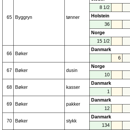
8 1/2
Holstein
65
Byggryn
tønner
36
Norge
15 1/2
Danmark
66
Bøker
6
Norge
67
Bøker
dusin
10
Danmark
68
Bøker
kasser
1
Danmark
69
Bøker
pakker
12
Danmark
70
Bøker
stykk
134