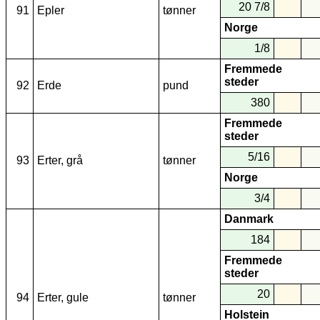
20 7/8
91
Epler
tønner
Norge
1/8
Fremmede
steder
92
Erde
pund
380
Fremmede
steder
5/16
93
Erter, grå
tønner
Norge
3/4
Danmark
184
Fremmede
steder
20
94
Erter, gule
tønner
Holstein