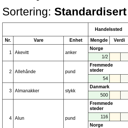
Sortering:
Standardisert
Handelssted
Nr.
Vare
Enhet
Mengde
Verdi
Norge
1
Akevitt
anker
1/2
Fremmede
steder
2
Allehånde
pund
54
Danmark
3
Almanakker
stykk
500
Fremmede
steder
116
4
Alun
pund
Norge