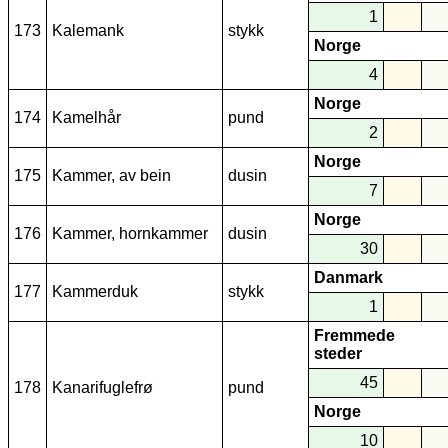
1
173
Kalemank
stykk
Norge
4
Norge
174
Kamelhår
pund
2
Norge
175
Kammer, av bein
dusin
7
Norge
176
Kammer, hornkammer
dusin
30
Danmark
177
Kammerduk
stykk
1
Fremmede
steder
45
178
Kanarifuglefrø
pund
Norge
10