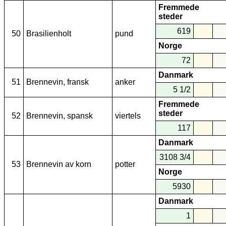
Fremmede
steder
619
50
Brasilienholt
pund
Norge
72
Danmark
51
Brennevin, fransk
anker
5 1/2
Fremmede
steder
52
Brennevin, spansk
viertels
117
Danmark
3108 3/4
53
Brennevin av korn
potter
Norge
5930
Danmark
1