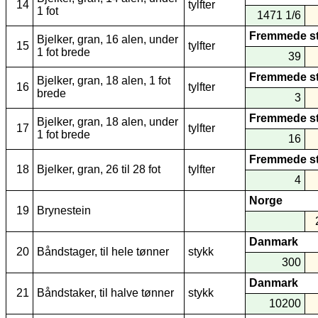
14
tylfter
1 fot
1471 1/6
Fremmede s
Bjelker, gran, 16 alen, under
15
tylfter
1 fot brede
39
Fremmede s
Bjelker, gran, 18 alen, 1 fot
16
tylfter
brede
3
Fremmede s
Bjelker, gran, 18 alen, under
17
tylfter
1 fot brede
16
Fremmede s
18
Bjelker, gran, 26 til 28 fot
tylfter
4
Norge
19
Brynestein
Danmark
20
Båndstager, til hele tønner
stykk
300
Danmark
21
Båndstaker, til halve tønner
stykk
10200