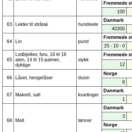
Fremmede s
100
Danmark
63
Lekter til stråtak
hundrede
40300
Fremmede s
64
Lin
pund
25 - 10 - 0
Lodbjelker, furu, 16 til 18
Fremmede s
65
alen, 14 til 15 palmer,
stykk
12
dyktige
Norge
66
Låser, hengelåser
dusin
8
Danmark
67
Makrell, salt
kvartinger
1
Danmark
3
68
Malt
tønner
Norge