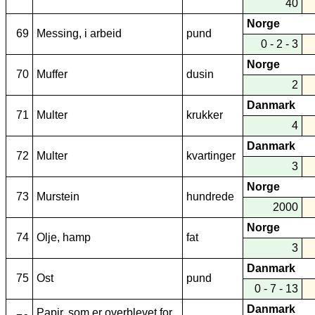
40
Norge
69
Messing, i arbeid
pund
0 - 2 - 3
Norge
70
Muffer
dusin
2
Danmark
71
Multer
krukker
4
Danmark
72
Multer
kvartinger
3
Norge
73
Murstein
hundrede
2000
Norge
74
Olje, hamp
fat
3
Danmark
75
Ost
pund
0 - 7 - 13
Danmark
Papir, som er overblevet for