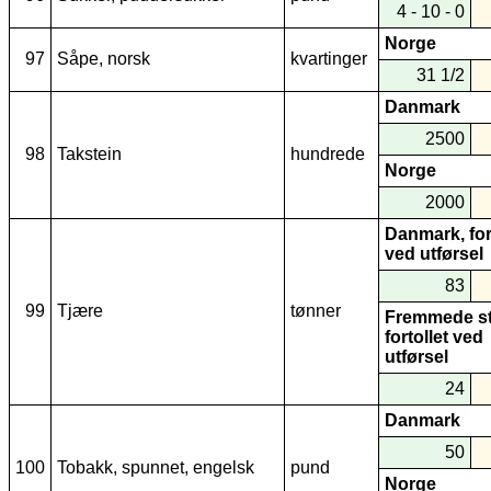
4 - 10 - 0
Norge
97
Såpe, norsk
kvartinger
31 1/2
Danmark
2500
98
Takstein
hundrede
Norge
2000
Danmark, for
ved utførsel
83
99
Tjære
tønner
Fremmede st
fortollet ved
utførsel
24
Danmark
50
100
Tobakk, spunnet, engelsk
pund
Norge