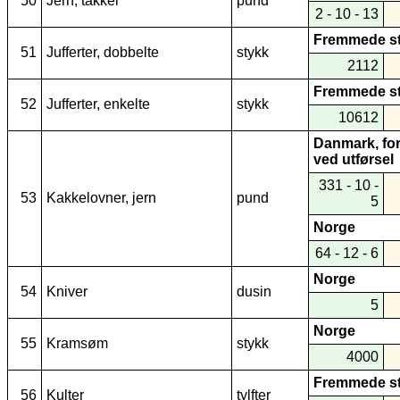
50
Jern, takker
pund
2 - 10 - 13
Fremmede s
51
Jufferter, dobbelte
stykk
2112
Fremmede s
52
Jufferter, enkelte
stykk
10612
Danmark, for
ved utførsel
331 - 10 -
53
Kakkelovner, jern
pund
5
Norge
64 - 12 - 6
Norge
54
Kniver
dusin
5
Norge
55
Kramsøm
stykk
4000
Fremmede s
56
Kulter
tylfter