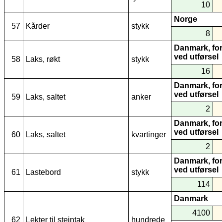
10
Norge
57
Kårder
stykk
8
Danmark, for
ved utførsel
58
Laks, røkt
stykk
16
Danmark, for
ved utførsel
59
Laks, saltet
anker
2
Danmark, for
ved utførsel
60
Laks, saltet
kvartinger
2
Danmark, for
ved utførsel
61
Lastebord
stykk
114
Danmark
4100
62
Lekter til steintak
hundrede