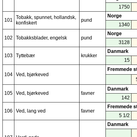
1750
Norge
Tobakk, spunnet, hollandsk,
101
pund
konfiskert
1340
Norge
102
Tobakksblader, engelsk
pund
3128
Danmark
103
Tyttebær
krukker
15
Fremmede s
104
Ved, bjørkeved
Danmark
105
Ved, bjørkeved
favner
142
Fremmede s
106
Ved, lang ved
favner
5 1/2
Danmark