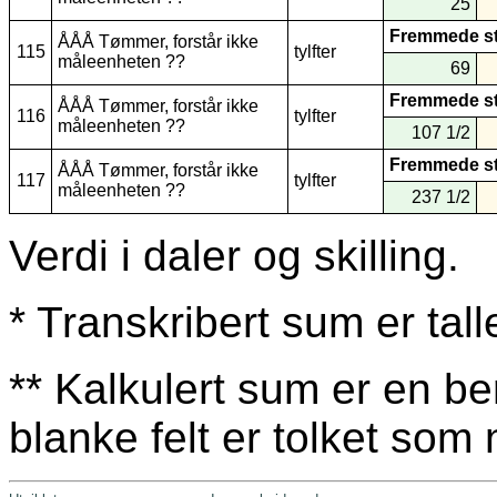
25
Fremmede s
ÅÅÅ Tømmer, forstår ikke
115
tylfter
måleenheten ??
69
Fremmede s
ÅÅÅ Tømmer, forstår ikke
116
tylfter
måleenheten ??
107 1/2
Fremmede s
ÅÅÅ Tømmer, forstår ikke
117
tylfter
måleenheten ??
237 1/2
Verdi i daler og skilling.
* Transkribert sum er tall
** Kalkulert sum er en be
blanke felt er tolket som n