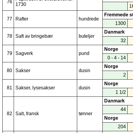
76
1730
1
Fremmede s
77
Rafter
hundrede
1300
Danmark
78
Saft av bringebær
buteljer
32
Norge
79
Sagverk
pund
0 - 4 - 14
Norge
80
Sakser
dusin
2
Norge
81
Sakser, lysesakser
dusin
1 1/2
Danmark
44
82
Salt, fransk
tønner
Norge
204