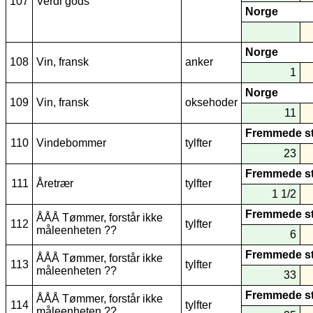
107
Verdi gods
Norge
Norge
108
Vin, fransk
anker
1
Norge
109
Vin, fransk
oksehoder
11
Fremmede s
110
Vindebommer
tylfter
23
Fremmede s
111
Åretrær
tylfter
1 1/2
Fremmede s
ÅÅÅ Tømmer, forstår ikke
112
tylfter
måleenheten ??
6
Fremmede s
ÅÅÅ Tømmer, forstår ikke
113
tylfter
måleenheten ??
33
Fremmede s
ÅÅÅ Tømmer, forstår ikke
114
tylfter
måleenheten ??