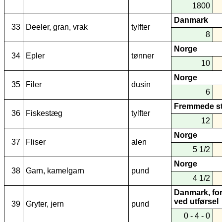
1800
Danmark
33
Deeler, gran, vrak
tylfter
8
Norge
34
Epler
tønner
10
Norge
35
Filer
dusin
6
Fremmede s
36
Fiskestæg
tylfter
12
Norge
37
Fliser
alen
5 1/2
Norge
38
Garn, kamelgarn
pund
4 1/2
Danmark, for
ved utførsel
39
Gryter, jern
pund
0 - 4 - 0