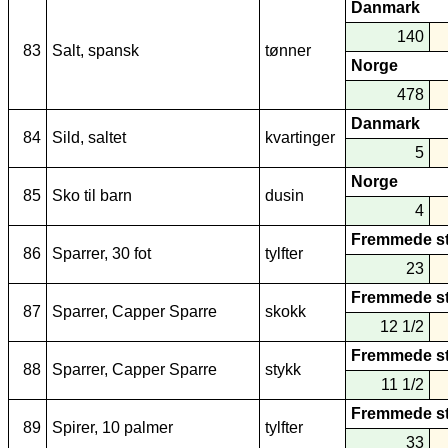
Danmark
140
83
Salt, spansk
tønner
Norge
478
Danmark
84
Sild, saltet
kvartinger
5
Norge
85
Sko til barn
dusin
4
Fremmede s
86
Sparrer, 30 fot
tylfter
23
Fremmede s
87
Sparrer, Capper Sparre
skokk
12 1/2
Fremmede s
88
Sparrer, Capper Sparre
stykk
11 1/2
Fremmede s
89
Spirer, 10 palmer
tylfter
33