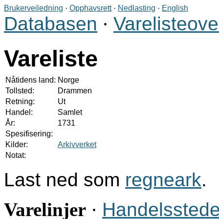
Brukerveiledning
·
Opphavsrett
·
Nedlasting
·
English
Databasen
·
Varelisteove
Vareliste
Nåtidens land:
Norge
Tollsted:
Drammen
Retning:
Ut
Handel:
Samlet
År:
1731
Spesifisering:
Kilder:
Arkivverket
Notat:
Last ned som
regneark
.
Varelinjer
·
Handelsstede