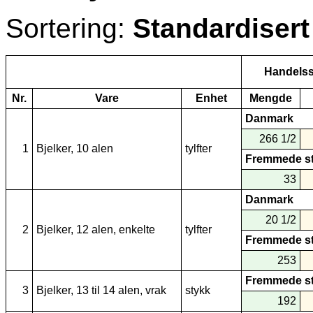
Sortering:
Standardisert
Handelss
Nr.
Vare
Enhet
Mengde
Danmark
266 1/2
1
Bjelker, 10 alen
tylfter
Fremmede s
33
Danmark
20 1/2
2
Bjelker, 12 alen, enkelte
tylfter
Fremmede s
253
Fremmede s
3
Bjelker, 13 til 14 alen, vrak
stykk
192