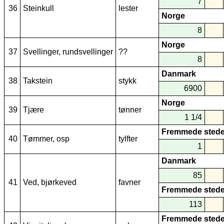
7
36
Steinkull
lester
Norge
8
Norge
37
Svellinger, rundsvellinger
??
8
Danmark
38
Takstein
stykk
6900
Norge
39
Tjære
tønner
1 1/4
Fremmede stede
40
Tømmer, osp
tylfter
1
Danmark
85
41
Ved, bjørkeved
favner
Fremmede stede
113
Fremmede stede