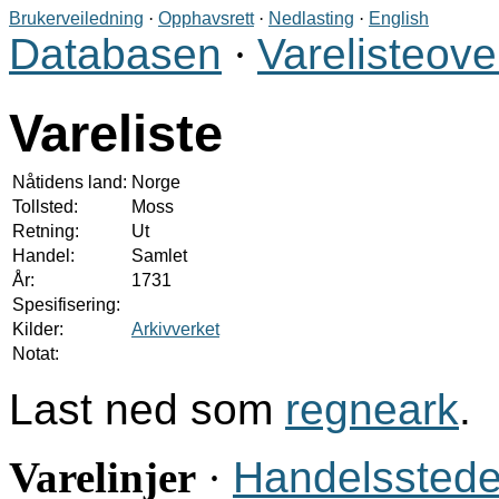
Brukerveiledning
·
Opphavsrett
·
Nedlasting
·
English
Databasen
·
Varelisteove
Vareliste
Nåtidens land:
Norge
Tollsted:
Moss
Retning:
Ut
Handel:
Samlet
År:
1731
Spesifisering:
Kilder:
Arkivverket
Notat:
Last ned som
regneark
.
Varelinjer
·
Handelsstede