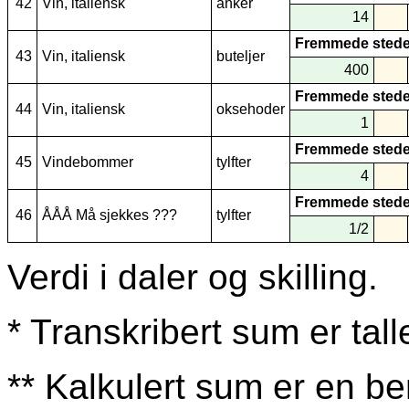
42
Vin, italiensk
anker
14
Fremmede stede
43
Vin, italiensk
buteljer
400
Fremmede stede
44
Vin, italiensk
oksehoder
1
Fremmede stede
45
Vindebommer
tylfter
4
Fremmede stede
46
ÅÅÅ Må sjekkes ???
tylfter
1/2
Verdi i daler og skilling.
* Transkribert sum er tall
** Kalkulert sum er en be