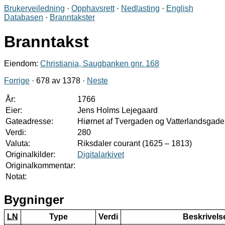
Brukerveiledning
·
Opphavsrett
·
Nedlasting
·
English
Databasen
·
Branntakster
Branntakst
Eiendom:
Christiania, Saugbanken gnr. 168
Forrige
· 678 av 1378 ·
Neste
År:
1766
Eier:
Jens Holms Lejegaard
Gateadresse:
Hiørnet af Tvergaden og Vatterlandsgad
Verdi:
280
Valuta:
Riksdaler courant (1625 – 1813)
Originalkilder:
Digitalarkivet
Originalkommentar:
Notat:
Bygninger
LN
Type
Verdi
Beskrivels