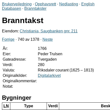
Brukerveiledning
·
Opphavsrett
·
Nedlasting
·
English
Databasen
·
Branntakster
Branntakst
Eiendom:
Christiania, Saugbanken gnr. 211
Forrige
· 740 av 1378 ·
Neste
År:
1766
Eier:
Peder Trulsen
Gateadresse:
Tvergaden
Verdi:
280
Valuta:
Riksdaler courant (1625 – 1813)
Originalkilder:
Digitalarkivet
Originalkommentar:
Notat:
Bygninger
LN
Type
Verdi
Besk