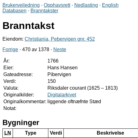
Brukerveiledning
·
Opphavsrett
·
Nedlasting
·
English
Databasen
·
Branntakster
Branntakst
Eiendom:
Christiania, Pebervigen gnr. 452
Forrige
· 470 av 1378 ·
Neste
År:
1766
Eier:
Hans Hansen
Gateadresse:
Pibervigen
Verdi:
150
Valuta:
Riksdaler courant (1625 – 1813)
Originalkilder:
Digitalarkivet
Originalkommentar:
liggende oftnæfnte Stæd
Notat:
Bygninger
LN
Type
Verdi
Beskrivelse