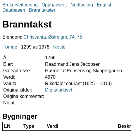
Brukerveiledning
·
Opphavsrett
·
Nedlasting
·
English
Databasen
·
Branntakster
Branntakst
Eiendom:
Christiania, Østre gnr. 74, 75
Forrige
· 1299 av 1378 ·
Neste
År:
1766
Eier:
Raadmand Jens Jacobsen
Gateadresse:
Hiørnet af Prinsens og Skippergaden
Verdi:
4970
Valuta:
Riksdaler courant (1625 – 1813)
Originalkilder:
Digitalarkivet
Originalkommentar:
Notat:
Bygninger
LN
Type
Verdi
Beskr