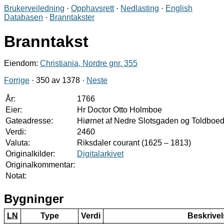
Brukerveiledning
·
Opphavsrett
·
Nedlasting
·
English
Databasen
·
Branntakster
Branntakst
Eiendom:
Christiania, Nordre gnr. 355
Forrige
· 350 av 1378 ·
Neste
År:
1766
Eier:
Hr Doctor Otto Holmboe
Gateadresse:
Hiørnet af Nedre Slotsgaden og Toldboe
Verdi:
2460
Valuta:
Riksdaler courant (1625 – 1813)
Originalkilder:
Digitalarkivet
Originalkommentar:
Notat:
Bygninger
LN
Type
Verdi
Beskrivel