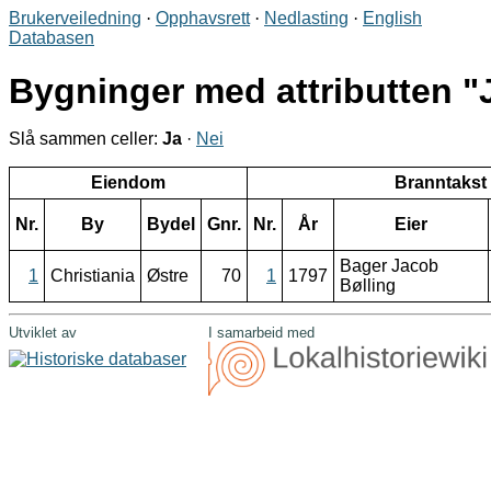
Brukerveiledning
·
Opphavsrett
·
Nedlasting
·
English
Databasen
Bygninger med attributten
Slå sammen celler:
Ja
·
Nei
Eiendom
Branntakst
Nr.
By
Bydel
Gnr.
Nr.
År
Eier
Bager Jacob
1
Christiania
Østre
70
1
1797
Bølling
Utviklet av
I samarbeid med