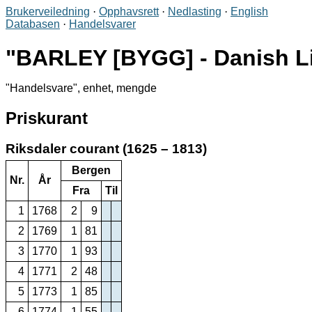
Brukerveiledning
·
Opphavsrett
·
Nedlasting
·
English
Databasen
·
Handelsvarer
BARLEY [BYGG] - Danish Li
Handelsvare
, enhet, mengde
Priskurant
Riksdaler courant (1625 – 1813)
Bergen
Nr.
År
Fra
Til
1
1768
2
9
2
1769
1
81
3
1770
1
93
4
1771
2
48
5
1773
1
85
6
1774
1
55