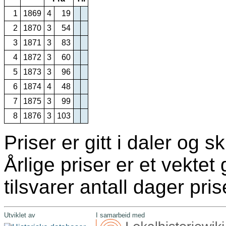
1
1869
4
19
2
1870
3
54
3
1871
3
83
4
1872
3
60
5
1873
3
96
6
1874
4
48
7
1875
3
99
8
1876
3
103
Priser er gitt i daler og ski
Årlige priser er et vekte
tilsvarer antall dager pris
Utviklet av
I samarbeid med