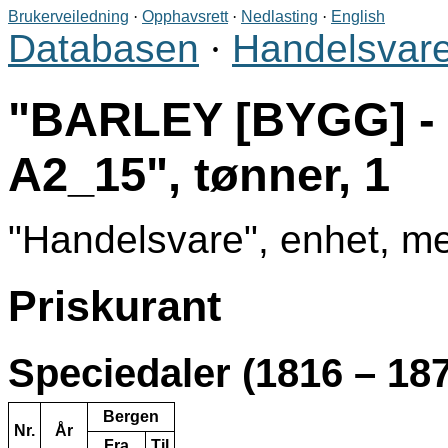
Brukerveiledning
·
Opphavsrett
·
Nedlasting
·
English
Databasen
·
Handelsvare
BARLEY [BYGG] - D
A2_15
, tønner, 1
Handelsvare
, enhet, m
Priskurant
Speciedaler (1816 – 18
Bergen
Nr.
År
Fra
Til