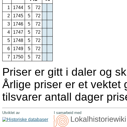
1
1744
5
72
2
1745
5
72
3
1746
5
72
4
1747
5
72
5
1748
5
72
6
1749
5
72
7
1750
5
72
Priser er gitt i daler og ski
Årlige priser er et vekte
tilsvarer antall dager pris
Utviklet av
I samarbeid med