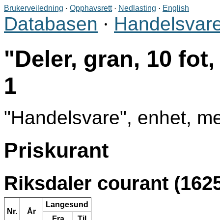
Brukerveiledning
·
Opphavsrett
·
Nedlasting
·
English
Databasen
·
Handelsvare
Deler, gran, 10 fot
1
Handelsvare
, enhet, m
Priskurant
Riksdaler courant (1625
Langesund
Nr.
År
Fra
Til