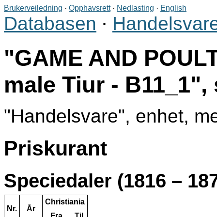
Brukerveiledning
·
Opphavsrett
·
Nedlasting
·
English
Databasen
·
Handelsvare
GAME AND POULTRY
male Tiur - B11_1
,
Handelsvare
, enhet, m
Priskurant
Speciedaler (1816 – 18
Christiania
Nr.
År
Fra
Til