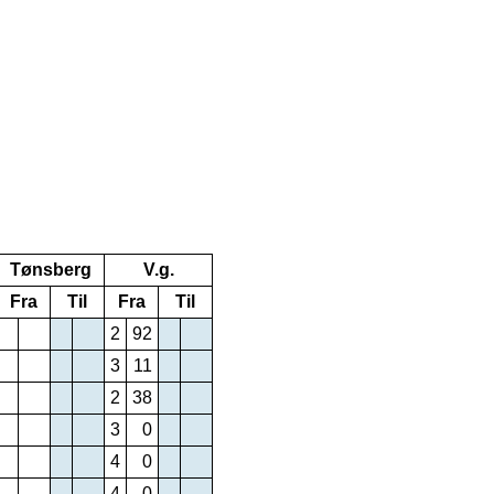
Tønsberg
V.g.
Fra
Til
Fra
Til
2
92
3
11
2
38
3
0
4
0
4
0