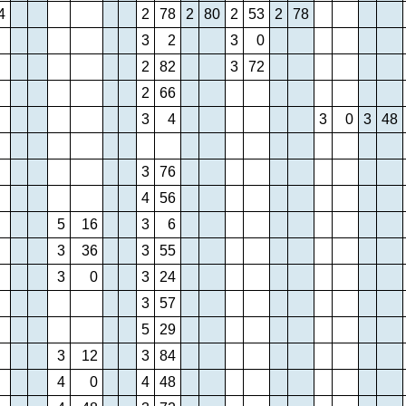
4
2
78
2
80
2
53
2
78
3
2
3
0
2
82
3
72
2
66
3
4
3
0
3
48
3
76
4
56
5
16
3
6
3
36
3
55
3
0
3
24
3
57
5
29
3
12
3
84
4
0
4
48