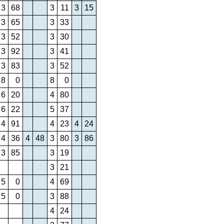
3
68
3
11
3
15
3
65
3
33
3
52
3
30
3
92
3
41
3
83
3
52
8
0
8
0
6
20
4
80
6
22
5
37
4
91
4
23
4
24
4
36
4
48
3
80
3
86
3
85
3
19
3
21
5
0
4
69
5
0
3
88
4
24