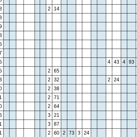
8
2
14
8
9
8
5
7
5
4
43
4
93
5
2
65
3
2
32
2
24
0
2
38
1
2
71
0
2
64
6
3
21
1
3
87
1
2
60
2
73
3
24