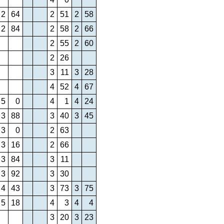
2
64
2
51
2
58
2
84
2
58
2
66
2
55
2
60
2
26
3
11
3
28
4
52
4
67
5
0
4
1
4
24
3
88
3
40
3
45
3
0
2
63
3
16
2
66
3
84
3
11
3
92
3
30
4
43
3
73
3
75
5
18
4
3
4
4
3
20
3
23