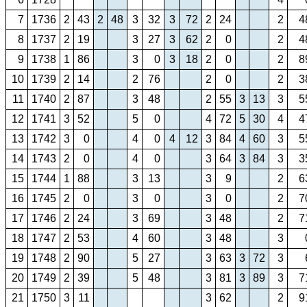
7
1736
2
43
2
48
3
32
3
72
2
24
2
4
8
1737
2
19
3
27
3
62
2
0
2
4
9
1738
1
86
3
0
3
18
2
0
2
8
10
1739
2
14
2
76
2
0
2
3
11
1740
2
87
3
48
2
55
3
13
3
5
12
1741
3
52
5
0
4
72
5
30
4
4
13
1742
3
0
4
0
4
12
3
84
4
60
3
5
14
1743
2
0
4
0
3
64
3
84
3
3
15
1744
1
88
3
13
3
9
2
6
16
1745
2
0
3
0
3
0
2
7
17
1746
2
24
3
69
3
48
2
7
18
1747
2
53
4
60
3
48
3
19
1748
2
90
5
27
3
63
3
72
3
20
1749
2
39
5
48
3
81
3
89
3
7
21
1750
3
11
3
62
2
9