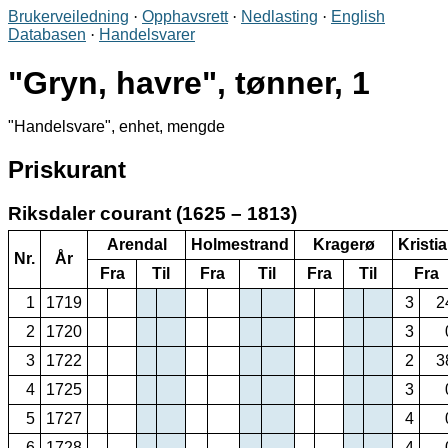
Brukerveiledning
·
Opphavsrett
·
Nedlasting
·
English
Databasen
·
Handelsvarer
Gryn, havre
, tønner, 1
Handelsvare
, enhet, mengde
Priskurant
Riksdaler courant (1625 – 1813)
Arendal
Holmestrand
Kragerø
Kristi
Nr.
År
Fra
Til
Fra
Til
Fra
Til
Fra
1
1719
3
2
2
1720
3
3
1722
2
3
4
1725
3
5
1727
4
6
1728
4