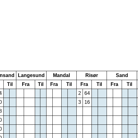
ansand
Langesund
Mandal
Risør
Sand
Til
Fra
Til
Fra
Til
Fra
Til
Fra
Til
4
2
64
0
3
16
8
0
0
0