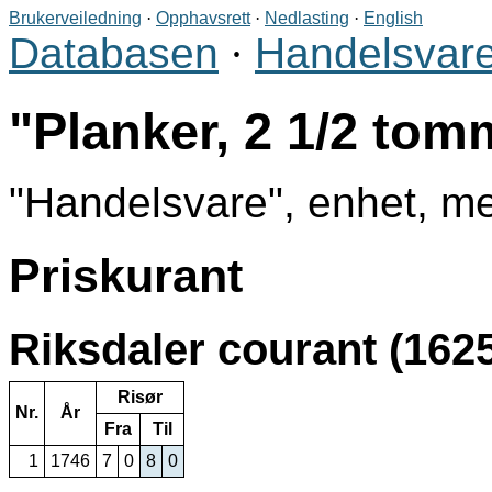
Brukerveiledning
·
Opphavsrett
·
Nedlasting
·
English
Databasen
·
Handelsvare
Planker, 2 1/2 tomm
Handelsvare
, enhet, m
Priskurant
Riksdaler courant (1625
Risør
Nr.
År
Fra
Til
1
1746
7
0
8
0