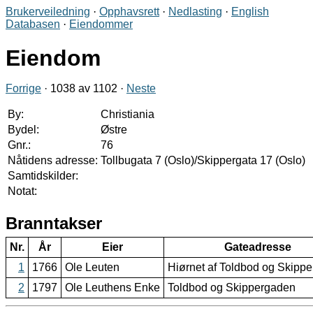
Brukerveiledning
·
Opphavsrett
·
Nedlasting
·
English
Databasen
·
Eiendommer
Eiendom
Forrige
· 1038 av 1102 ·
Neste
By:
Christiania
Bydel:
Østre
Gnr.:
76
Nåtidens adresse:
Tollbugata 7 (Oslo)/Skippergata 17 (Oslo)
Samtidskilder:
Notat:
Branntakser
Nr.
År
Eier
Gateadresse
1
1766
Ole Leuten
Hiørnet af Toldbod og Skipp
2
1797
Ole Leuthens Enke
Toldbod og Skippergaden