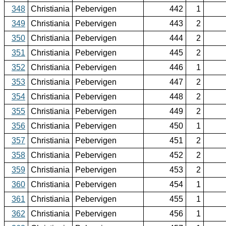
348
Christiania
Pebervigen
442
1
349
Christiania
Pebervigen
443
2
350
Christiania
Pebervigen
444
2
351
Christiania
Pebervigen
445
2
352
Christiania
Pebervigen
446
1
353
Christiania
Pebervigen
447
2
354
Christiania
Pebervigen
448
2
355
Christiania
Pebervigen
449
2
356
Christiania
Pebervigen
450
1
357
Christiania
Pebervigen
451
2
358
Christiania
Pebervigen
452
2
359
Christiania
Pebervigen
453
2
360
Christiania
Pebervigen
454
1
361
Christiania
Pebervigen
455
1
362
Christiania
Pebervigen
456
1