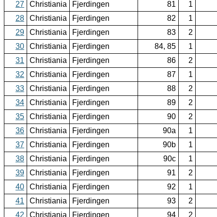
27
Christiania
Fjerdingen
81
1
28
Christiania
Fjerdingen
82
1
29
Christiania
Fjerdingen
83
2
30
Christiania
Fjerdingen
84, 85
1
31
Christiania
Fjerdingen
86
2
32
Christiania
Fjerdingen
87
1
33
Christiania
Fjerdingen
88
2
34
Christiania
Fjerdingen
89
2
35
Christiania
Fjerdingen
90
2
36
Christiania
Fjerdingen
90a
1
37
Christiania
Fjerdingen
90b
1
38
Christiania
Fjerdingen
90c
1
39
Christiania
Fjerdingen
91
2
40
Christiania
Fjerdingen
92
1
41
Christiania
Fjerdingen
93
2
42
Christiania
Fjerdingen
94
2