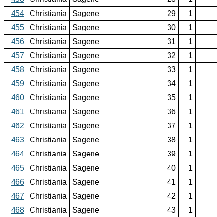
454
Christiania
Sagene
29
1
455
Christiania
Sagene
30
1
456
Christiania
Sagene
31
1
457
Christiania
Sagene
32
1
458
Christiania
Sagene
33
1
459
Christiania
Sagene
34
1
460
Christiania
Sagene
35
1
461
Christiania
Sagene
36
1
462
Christiania
Sagene
37
1
463
Christiania
Sagene
38
1
464
Christiania
Sagene
39
1
465
Christiania
Sagene
40
1
466
Christiania
Sagene
41
1
467
Christiania
Sagene
42
1
468
Christiania
Sagene
43
1