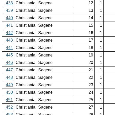
438
Christiania
Sagene
12
1
439
Christiania
Sagene
13
1
440
Christiania
Sagene
14
1
441
Christiania
Sagene
15
1
442
Christiania
Sagene
16
1
443
Christiania
Sagene
17
1
444
Christiania
Sagene
18
1
445
Christiania
Sagene
19
1
446
Christiania
Sagene
20
1
447
Christiania
Sagene
21
1
448
Christiania
Sagene
22
1
449
Christiania
Sagene
23
1
450
Christiania
Sagene
24
1
451
Christiania
Sagene
25
1
452
Christiania
Sagene
27
1
453
Christiania
Sagene
28
1