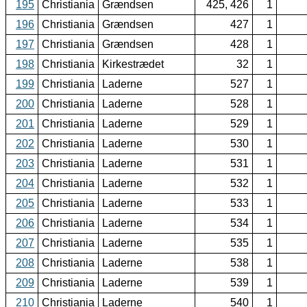
195
Christiania
Grændsen
425, 426
1
196
Christiania
Grændsen
427
1
197
Christiania
Grændsen
428
1
198
Christiania
Kirkestrædet
32
1
199
Christiania
Laderne
527
1
200
Christiania
Laderne
528
1
201
Christiania
Laderne
529
1
202
Christiania
Laderne
530
1
203
Christiania
Laderne
531
1
204
Christiania
Laderne
532
1
205
Christiania
Laderne
533
1
206
Christiania
Laderne
534
1
207
Christiania
Laderne
535
1
208
Christiania
Laderne
538
1
209
Christiania
Laderne
539
1
210
Christiania
Laderne
540
1