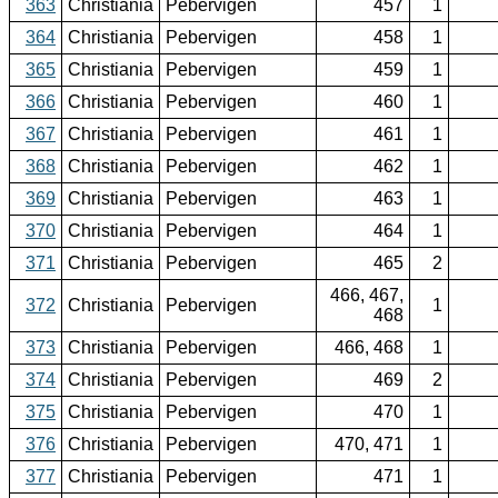
363
Christiania
Pebervigen
457
1
364
Christiania
Pebervigen
458
1
365
Christiania
Pebervigen
459
1
366
Christiania
Pebervigen
460
1
367
Christiania
Pebervigen
461
1
368
Christiania
Pebervigen
462
1
369
Christiania
Pebervigen
463
1
370
Christiania
Pebervigen
464
1
371
Christiania
Pebervigen
465
2
466, 467,
372
Christiania
Pebervigen
1
468
373
Christiania
Pebervigen
466, 468
1
374
Christiania
Pebervigen
469
2
375
Christiania
Pebervigen
470
1
376
Christiania
Pebervigen
470, 471
1
377
Christiania
Pebervigen
471
1