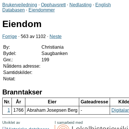
Brukerveiledning
·
Opphavsrett
·
Nedlasting
·
English
Databasen
·
Eiendommer
Eiendom
Forrige
· 563 av 1102 ·
Neste
By:
Christiania
Bydel:
Saugbanken
Gnr.:
199
Nåtidens adresse:
Samtidskilder:
Notat:
Branntakser
Nr.
År
Eier
Gateadresse
Kild
1
1766
Abraham Josepsen Berg
-
Digitalar
Utviklet av
I samarbeid med