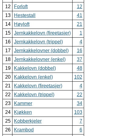
12
Forloft
12
13
Hestestall
41
14
Høyloft
21
15
Jernkakkelovn (fireetasjer)
1
16
Jernkakkelovn (trippel)
4
17
Jernkakkelovner (dobbel)
16
18
Jernkakkelovner (enkel)
37
19
Kakkelovn (dobbel)
48
20
Kakkelovn (enkel)
102
21
Kakkelovn (fireetasjer)
4
22
Kakkelovn (trippel)
22
23
Kammer
34
24
Kjøkken
103
25
Kobberkjeler
7
26
Krambod
6