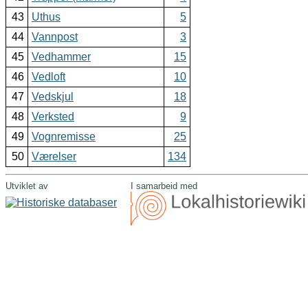
43
Uthus
5
44
Vannpost
3
45
Vedhammer
15
46
Vedloft
10
47
Vedskjul
18
48
Verksted
9
49
Vognremisse
25
50
Værelser
134
Utviklet av
I samarbeid med