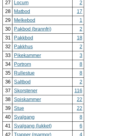
27
Locum
2
28
Matbod
17
29
Melkebod
1
30
Pakbod (brannfri)
2
31
Pakkbod
18
32
Pakkhus
2
33
Pikekammer
3
34
Portrom
8
35
Rullestue
8
36
Saltbod
2
37
Skorstener
116
38
Spiskammer
22
39
Stue
22
40
Svalgang
8
41
Svalgang (lukket)
6
42
Trapper (marmor)
4