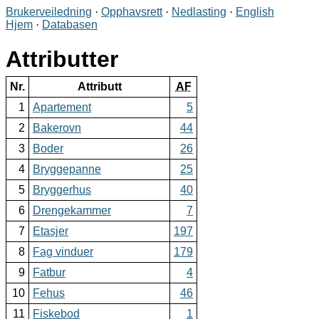
Brukerveiledning
·
Opphavsrett
·
Nedlasting
·
English
Hjem
·
Databasen
Attributter
Nr.
Attributt
AF
1
Apartement
5
2
Bakerovn
44
3
Boder
26
4
Bryggepanne
25
5
Bryggerhus
40
6
Drengekammer
7
7
Etasjer
197
8
Fag vinduer
179
9
Fatbur
4
10
Fehus
46
11
Fiskebod
1